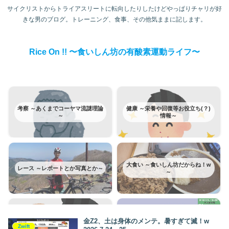
サイクリストからトライアスリートに転向したりしたけどやっぱりチャリが好
きな男のブログ。トレーニング、食事、その他気ままに記します。
Rice On !! 〜食いしん坊の有酸素運動ライフ〜
考察 ～あくまでコーヤマ流謎理論
健康 ～栄養や回復等お役立ち(？)
～
情報～
大食い ～食いしん坊だからね！w
レース ～レポートとか写真とか～
～
富士ヒルクライム ～みんな大好き
トレーニング ～日記みたいなもの
金Z2、土は身体のメンテ。暑すぎて滅！w
富士ヒルはカテゴリー分けてみた
Zwift
～