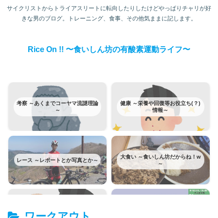
サイクリストからトライアスリートに転向したりしたけどやっぱりチャリが好
きな男のブログ。トレーニング、食事、その他気ままに記します。
Rice On !! 〜食いしん坊の有酸素運動ライフ〜
考察 ～あくまでコーヤマ流謎理論
健康 ～栄養や回復等お役立ち(？)
～
情報～
大食い ～食いしん坊だからね！w
レース ～レポートとか写真とか～
～
富士ヒルクライム ～みんな大好き
トレーニング ～日記みたいなもの
ワークアウト
富士ヒルはカテゴリー分けてみた
～