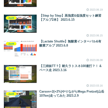
2023.06.19
【Step by Step】高強度&低強度セット練習
Zwift
【アルプ2本】 2023.6.15
2023.06.15
【Lactate Shuttle】無酸素インターバル&有
Zwift
酸素アルプ 2023.6.8
2023.06.08
【三姉妹TT？】耐久ラトスネ100連打？！ &
Zwift
ペース走 2023.3.16
2023.03.16
Carson+2(+2%)やりながらMega Pretzel(山岳
Zwift
107km)走ってみた 2023.2.9