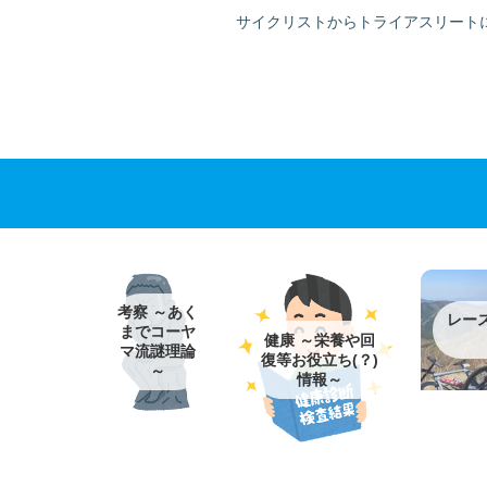
サイクリストからトライアスリート
考察 ～あく
レー
までコーヤ
健康 ～栄養や回
マ流謎理論
復等お役立ち(？)
～
情報～