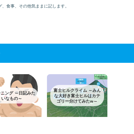
グ、食事、その他気ままに記します。
富士ヒルクライム ～みん
ニング ～日記みた
な大好き富士ヒルはカテ
いなもの～
ゴリー分けてみたw～