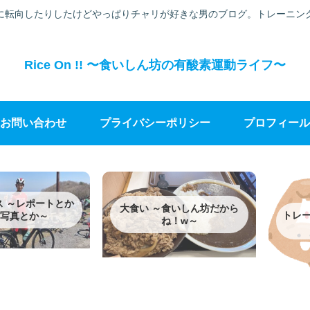
に転向したりしたけどやっぱりチャリが好きな男のブログ。トレーニン
Rice On !! 〜食いしん坊の有酸素運動ライフ〜
お問い合わせ
プライバシーポリシー
プロフィール
ス ～レポートとか
大食い ～食いしん坊だから
トレー
写真とか～
ね！w～