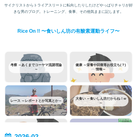
サイクリストからトライアスリートに転向したりしたけどやっぱりチャリが好
きな男のブログ。トレーニング、食事、その他気ままに記します。
Rice On !! 〜食いしん坊の有酸素運動ライフ〜
考察 ～あくまでコーヤマ流謎理論
健康 ～栄養や回復等お役立ち(？)
～
情報～
大食い ～食いしん坊だからね！w
レース ～レポートとか写真とか～
～
富士ヒルクライム ～みんな大好き
トレーニング ～日記みたいなもの
富士ヒルはカテゴリー分けてみた
2026-02
～