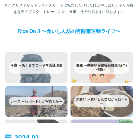
サイクリストからトライアスリートに転向したりしたけどやっぱりチャリが好
きな男のブログ。トレーニング、食事、その他気ままに記します。
Rice On !! 〜食いしん坊の有酸素運動ライフ〜
考察 ～あくまでコーヤマ流謎理論
健康 ～栄養や回復等お役立ち(？)
～
情報～
大食い ～食いしん坊だからね！w
レース ～レポートとか写真とか～
～
富士ヒルクライム ～みんな大好き
トレーニング ～日記みたいなもの
富士ヒルはカテゴリー分けてみた
2024-01
～