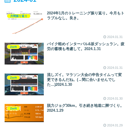
w～
2024年1月のトレーニング振り返り。今月もト
月間振り返り
ラブルなし。良き。
2024.01.31
バイク軽めインターバル&坂ダッシュラン。疲
Zwift
労の蓄積も考慮して。2024.1.31
2024.01.31
流しズイ。マラソン大会の申告タイムって変
Zwift
更できるんだね。(→間に合いませんでし
た…)2024.1.30
2024.01.30
脱力ジョグ30km。引き続き地道に脚づくり。
Zwift
2024.1.29
2024.01.29