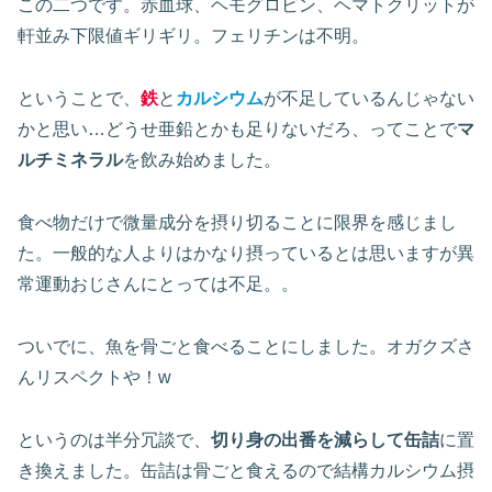
この二つです。赤血球、ヘモグロビン、ヘマトクリットが
軒並み下限値ギリギリ。フェリチンは不明。
ということで、
鉄
と
カルシウム
が不足しているんじゃない
かと思い…どうせ亜鉛とかも足りないだろ、ってことで
マ
ルチミネラル
を飲み始めました。
食べ物だけで微量成分を摂り切ることに限界を感じまし
た。一般的な人よりはかなり摂っているとは思いますが異
常運動おじさんにとっては不足。。
ついでに、魚を骨ごと食べることにしました。オガクズさ
んリスペクトや！w
というのは半分冗談で、
切り身の出番を減らして缶詰
に置
き換えました。缶詰は骨ごと食えるので結構カルシウム摂