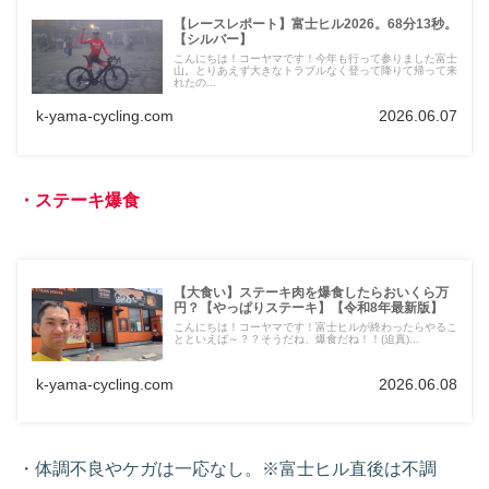
【レースレポート】富士ヒル2026。68分13秒。
【シルバー】
こんにちは！コーヤマです！今年も行って参りました富士
山。とりあえず大きなトラブルなく登って降りて帰って来
れたの...
k-yama-cycling.com
2026.06.07
・ステーキ爆食
【大食い】ステーキ肉を爆食したらおいくら万
円？【やっぱりステーキ】【令和8年最新版】
こんにちは！コーヤマです！富士ヒルが終わったらやるこ
とといえば～？？そうだね、爆食だね！！(迫真)...
k-yama-cycling.com
2026.06.08
・体調不良やケガは一応なし。※富士ヒル直後は不調