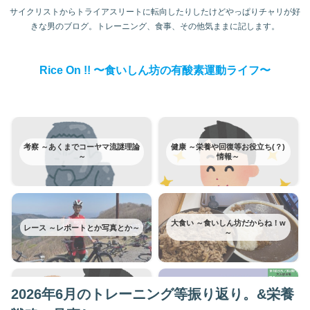
サイクリストからトライアスリートに転向したりしたけどやっぱりチャリが好
きな男のブログ。トレーニング、食事、その他気ままに記します。
Rice On !! 〜食いしん坊の有酸素運動ライフ〜
考察 ～あくまでコーヤマ流謎理論
健康 ～栄養や回復等お役立ち(？)
～
情報～
大食い ～食いしん坊だからね！w
レース ～レポートとか写真とか～
～
2026年6月のトレーニング等振り返り。&栄養
富士ヒルクライム ～みんな大好き
トレーニング ～日記みたいなもの
富士ヒルはカテゴリー分けてみた
～