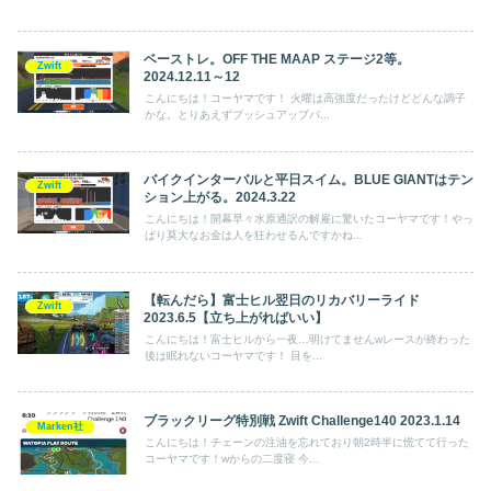
ベーストレ。OFF THE MAAP ステージ2等。
Zwift
2024.12.11～12
こんにちは！コーヤマです！ 火曜は高強度だったけどどんな調子
かな。とりあえずプッシュアップバ...
バイクインターバルと平日スイム。BLUE GIANTはテン
Zwift
ション上がる。2024.3.22
こんにちは！開幕早々水原通訳の解雇に驚いたコーヤマです！やっ
ぱり莫大なお金は人を狂わせるんですかね...
【転んだら】富士ヒル翌日のリカバリーライド
Zwift
2023.6.5【立ち上がればいい】
こんにちは！富士ヒルから一夜…明けてませんwレースが終わった
後は眠れないコーヤマです！ 目を...
ブラックリーグ特別戦 Zwift Challenge140 2023.1.14
Marken社
こんにちは！チェーンの注油を忘れており朝2時半に慌てて行った
コーヤマです！wからの二度寝 今...