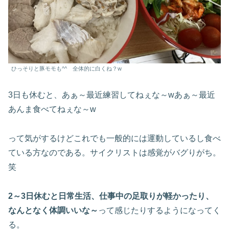
ひっそりと豚モモも^^ 全体的に白くね？w
3日も休むと、あぁ～最近練習してねぇな～wあぁ～最近
あんま食べてねぇな～w
って気がするけどこれでも一般的には運動しているし食べ
ている方なのである。サイクリストは感覚がバグりがち。
笑
2～3日休むと日常生活、仕事中の足取りが軽かったり、
なんとなく体調いいな～
って感じたりするようになってく
る。