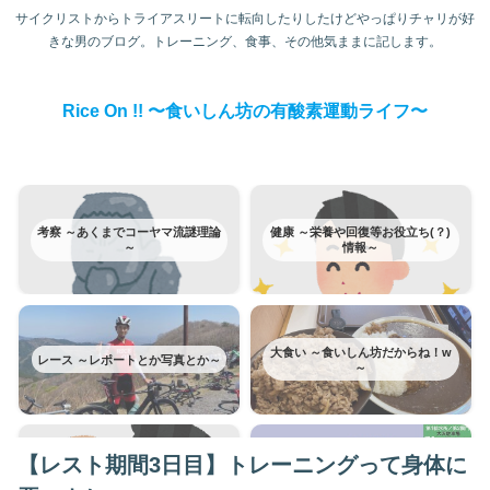
サイクリストからトライアスリートに転向したりしたけどやっぱりチャリが好
きな男のブログ。トレーニング、食事、その他気ままに記します。
Rice On !! 〜食いしん坊の有酸素運動ライフ〜
考察 ～あくまでコーヤマ流謎理論
健康 ～栄養や回復等お役立ち(？)
～
情報～
大食い ～食いしん坊だからね！w
レース ～レポートとか写真とか～
～
【レスト期間3日目】トレーニングって身体に
富士ヒルクライム ～みんな大好き
トレーニング ～日記みたいなもの
富士ヒルはカテゴリー分けてみた
～