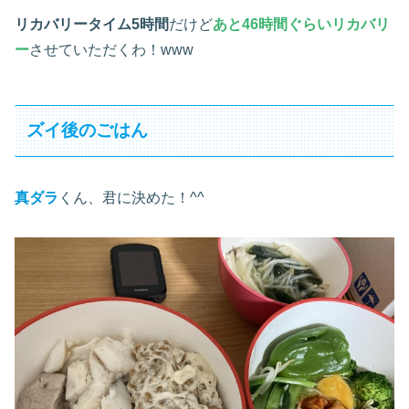
リカバリータイム5時間
だけど
あと46時間ぐらいリカバリ
ー
させていただくわ！www
ズイ後のごはん
真ダラ
くん、君に決めた！^^