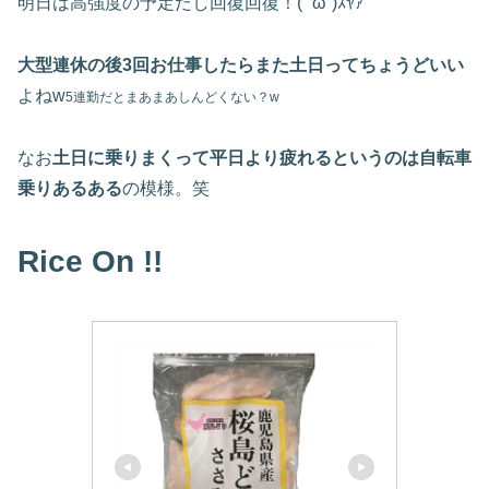
明日は高強度の予定だし回復回復！( ˘ω˘)ｽﾔｧ
大型連休の後3回お仕事したらまた土日ってちょうどいい
よねw
5連勤だとまあまあしんどくない？w
なお
土日に乗りまくって平日より疲れるというのは自転車
乗りあるある
の模様。笑
Rice On !!