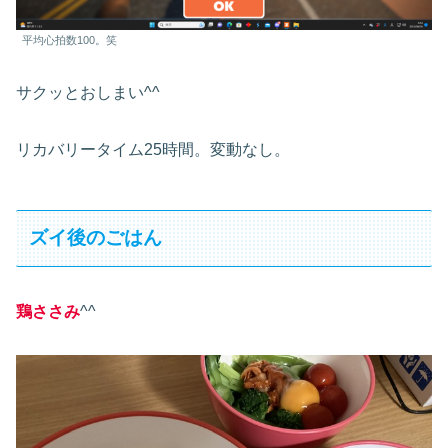
平均心拍数100。笑
サクッとおしまい^^
リカバリータイム25時間。変動なし。
ズイ後のごはん
鶏ささみ
^^