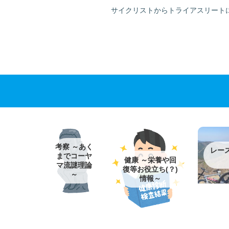
サイクリストからトライアスリート
考察 ～あく
レー
までコーヤ
健康 ～栄養や回
マ流謎理論
復等お役立ち(？)
～
情報～