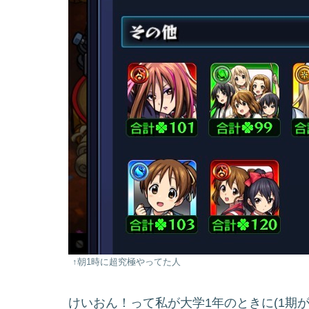
↑朝1時に超究極やってた人
けいおん！って私が大学1年のときに(1期