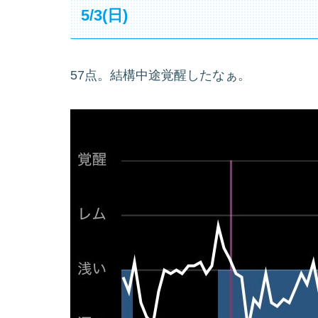
5/3(日)
57点。結構中途覚醒したなぁ。