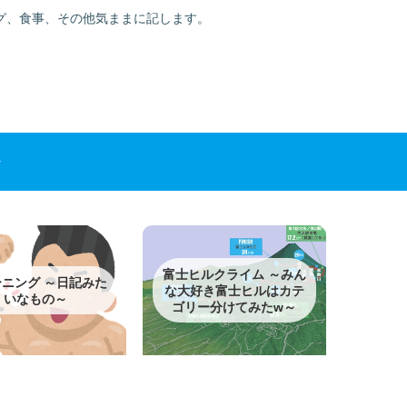
グ、食事、その他気ままに記します。
富士ヒルクライム ～みん
ニング ～日記みた
な大好き富士ヒルはカテ
いなもの～
ゴリー分けてみたw～