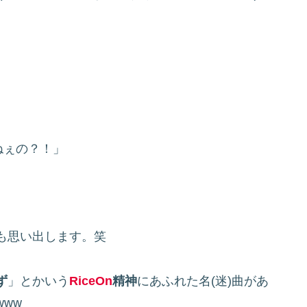
ねぇの？！」
も思い出します。笑
ず
」とかいう
RiceOn
精神
にあふれた名(迷)曲があ
ww