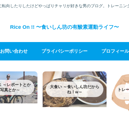
に転向したりしたけどやっぱりチャリが好きな男のブログ。トレーニン
Rice On !! 〜食いしん坊の有酸素運動ライフ〜
お問い合わせ
プライバシーポリシー
プロフィール
ス ～レポートとか
大食い ～食いしん坊だから
トレー
写真とか～
ね！w～