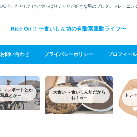
に転向したりしたけどやっぱりチャリが好きな男のブログ。トレーニン
Rice On !! 〜食いしん坊の有酸素運動ライフ〜
お問い合わせ
プライバシーポリシー
プロフィール
ス ～レポートとか
大食い ～食いしん坊だから
トレー
写真とか～
ね！w～