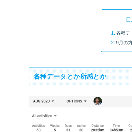
目
各種デ
9月の
各種データとか所感とか