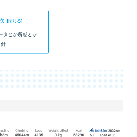
次
ータとか所感とか
方針