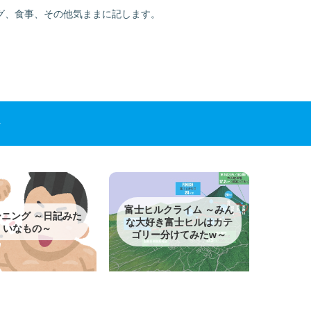
グ、食事、その他気ままに記します。
富士ヒルクライム ～みん
ニング ～日記みた
な大好き富士ヒルはカテ
いなもの～
ゴリー分けてみたw～