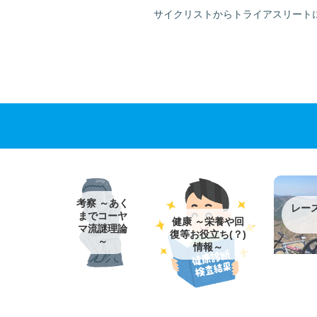
サイクリストからトライアスリート
考察 ～あく
レー
までコーヤ
健康 ～栄養や回
マ流謎理論
復等お役立ち(？)
～
情報～