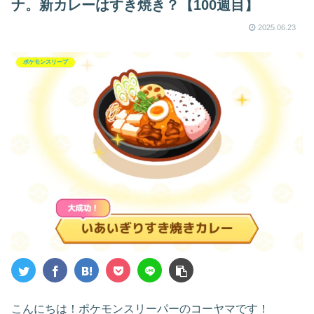
ナ。新カレーはすき焼き？【100週目】
w～
2025.06.23
ポケモンスリープ
こんにちは！ポケモンスリーパーのコーヤマです！