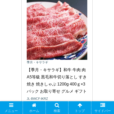
季月・キサラギ
【季月・キサラギ】和牛 牛肉 肉 
A5等級 黒毛和牛切り落とし すき
焼き 焼きしゃぶ 1200g 400ｇ×3
パック お取り寄せ グルメ ギフト
JL-BWCF-IKRZ
メニュー
ホーム
検索
トップ
サイドバー
Amazonで見る