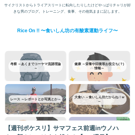
サイクリストからトライアスリートに転向したりしたけどやっぱりチャリが好
きな男のブログ。トレーニング、食事、その他気ままに記します。
Rice On !! 〜食いしん坊の有酸素運動ライフ〜
考察 ～あくまでコーヤマ流謎理論
健康 ～栄養や回復等お役立ち(？)
～
情報～
大食い ～食いしん坊だからね！w
レース ～レポートとか写真とか～
～
【週刊ポケスリ】サマフェス前週inウノハ
富士ヒルクライム ～みんな大好き
トレーニング ～日記みたいなもの
富士ヒルはカテゴリー分けてみた
～