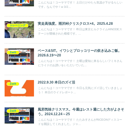
こんにちは！コーヤマです！ 土日だけやたら気温が下がるらしい
です。なんでや！w 3/2...
実走高強度。雨沢峠クリスクロス×4。2025.4.28
トレーニング
こんにちは！コーヤマです！ 昨日は東京ヒルクライムHINODEス
テージが開催された模様です。...
ベース&SIT。イワシとブロッコリーの炊き込みご飯。
Zwift
2026.6.19〜20
こんにちは！コーヤマです！ 土曜は愛知に来るらしいフミキさん
にライドのお誘いをいただいていた...
2022.9.30 本日のズイ活
Zwift
こんにちは！コーヤマです！ 今日も元気にズイ活していきましょ
う！ 本日のライドレポート...
風邪気味クリスマス。今週はレスト週にした方がよさそ
Zwift
う。2024.12.24～25
こんにちは！コーヤマです！ たたみすさんがRICEONディスコー
ドを開設してくれました。ジャ...