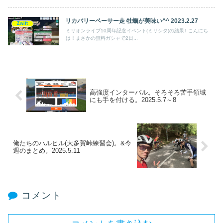
リカバリーペーサー走 牡蠣が美味い^^ 2023.2.27
Zwift
ミリオンライブ10周年記念イベント(ミリシタ)の結果↑ こんにち
は！まさかの無料ガシャで2日...
高強度インターバル。そろそろ苦手領域
にも手を付ける。2025.5.7～8
俺たちのハルヒル(大多賀峠練習会)。&今
週のまとめ。2025.5.11
コメント