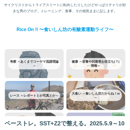
サイクリストからトライアスリートに転向したりしたけどやっぱりチャリが好
きな男のブログ。トレーニング、食事、その他気ままに記します。
Rice On !! 〜食いしん坊の有酸素運動ライフ〜
考察 ～あくまでコーヤマ流謎理論
健康 ～栄養や回復等お役立ち(？)
～
情報～
大食い ～食いしん坊だからね！w
レース ～レポートとか写真とか～
～
ベーストレ。SST+Z2で整える。2025.5.9～10
富士ヒルクライム ～みんな大好き
トレーニング ～日記みたいなもの
富士ヒルはカテゴリー分けてみた
～