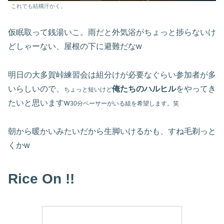
これでも結構汗かく。
仮眠取って銭湯いこ。雨だと外気浴がちょっと捗らないけ
どしゃーない、屋根の下に避難だなw
明日の大多賀峠練習会は組分けが必要なぐらい参加者が多
いらしいので、
俺たちのハルヒル
をやってき
ちょっと短いけど
たいと思いますw
30分ペーサーがいる組を希望します
。
笑
朝から暖かいみたいだから生脚いけるかも、すね毛剃っと
くかw
Rice On !!