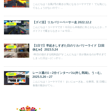
こんにちは！台風2号の動きが気になるコーヤマです！ でも気にし
てもしょうがないので～ ...
【ズイ活】リカバリーペーサー走 2022.12.2
Zwift
こんにちは！コーヤマです！今日から本格的に冬とかなんとか…？
ズイフトで暖まらなきゃ！w 今日...
【1日で】早起きしすぎた日のリカバリーライド【2回
Zwift
休むw】 2023.5.24
↑昨日の強すぎる戦利品(^^)/ こんにちは！目が覚めるのが早すぎて
しまった日は～(ぐっすり...
レース週の1～2分インターバル(外し気味)。う～む。
Zwift
2025.5.26～27
こんにちは！コーヤマです！ まいにゅーぎあ… 仕事用。笑 日曜に
食後の散歩がてら...