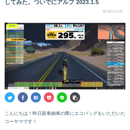
してみた。ついでにアルプ 2023.1.5
w～
2023.01.05
Zwift
こんにちは！昨日新車納車の際にエコバッグをいただいた
コーヤマです！