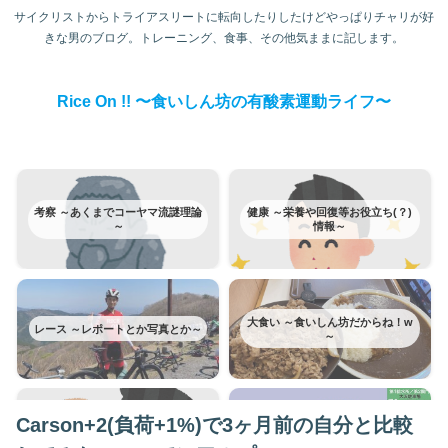
サイクリストからトライアスリートに転向したりしたけどやっぱりチャリが好
きな男のブログ。トレーニング、食事、その他気ままに記します。
Rice On !! 〜食いしん坊の有酸素運動ライフ〜
考察 ～あくまでコーヤマ流謎理論
健康 ～栄養や回復等お役立ち(？)
～
情報～
大食い ～食いしん坊だからね！w
レース ～レポートとか写真とか～
～
Carson+2(負荷+1%)で3ヶ月前の自分と比較
富士ヒルクライム ～みんな大好き
トレーニング ～日記みたいなもの
富士ヒルはカテゴリー分けてみた
～